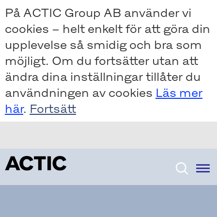
Skip
Skip
På ACTIC Group AB använder vi
to
to
cookies – helt enkelt för att göra din
main
main
content
content
upplevelse så smidig och bra som
möjligt. Om du fortsätter utan att
ändra dina inställningar tillåter du
användningen av cookies
Läs mer
här
.