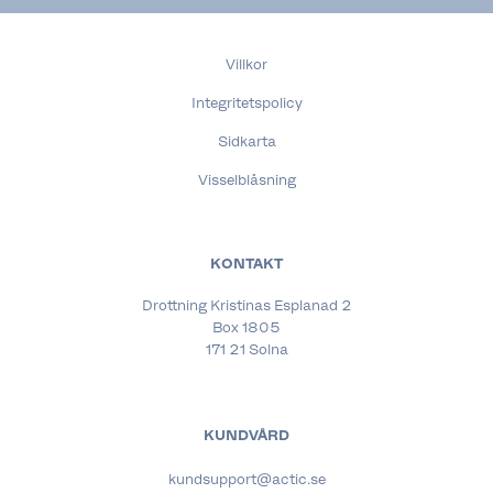
Villkor
Integritetspolicy
Sidkarta
Visselblåsning
KONTAKT
Drottning Kristinas Esplanad 2
Box 1805
171 21 Solna
KUNDVÅRD
kundsupport@actic.se