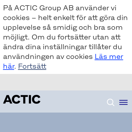
Skip
Skip
På ACTIC Group AB använder vi
to
to
cookies – helt enkelt för att göra din
main
main
content
content
upplevelse så smidig och bra som
möjligt. Om du fortsätter utan att
ändra dina inställningar tillåter du
användningen av cookies
Läs mer
här
.