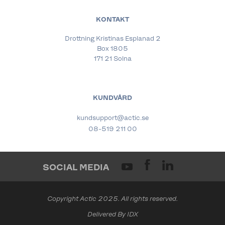
KONTAKT
Drottning Kristinas Esplanad 2
Box 1805
171 21 Solna
KUNDVÅRD
kundsupport@actic.se
08-519 211 00
SOCIAL MEDIA
Copyright Actic 2025. All rights reserved.
Delivered By IDX