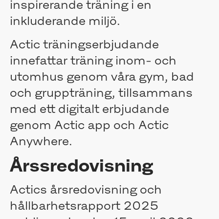
inspirerande träning i en
Media
Pressmeddelanden
inkluderande miljö.
Prenumerera
Kontakt
Actic träningserbjudande
innefattar träning inom- och
utomhus genom våra gym, bad
och gruppträning, tillsammans
med ett digitalt erbjudande
genom Actic app och Actic
Anywhere.
Årssredovisning
Actics årsredovisning och
hållbarhetsrapport 2025