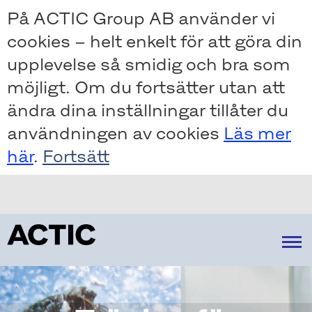
Skip
På ACTIC Group AB använder vi
to
cookies – helt enkelt för att göra din
main
content
upplevelse så smidig och bra som
möjligt. Om du fortsätter utan att
ändra dina inställningar tillåter du
användningen av cookies
Läs mer
här
.
Om oss
Strategi
Vår verksamhet
Vår marknad
Hur vi skapar värde