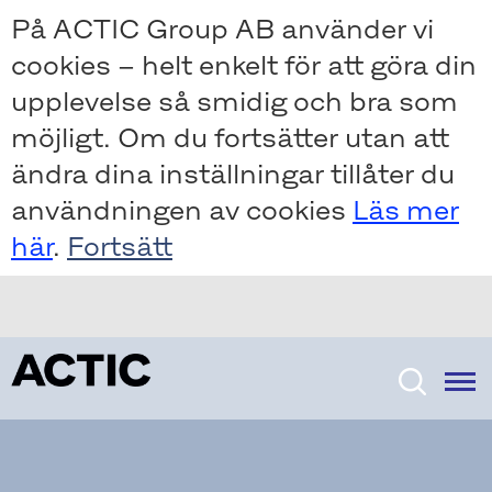
Skip
Skip
På ACTIC Group AB använder vi
to
to
cookies – helt enkelt för att göra din
main
main
content
content
upplevelse så smidig och bra som
möjligt. Om du fortsätter utan att
ändra dina inställningar tillåter du
användningen av cookies
Läs mer
här
.