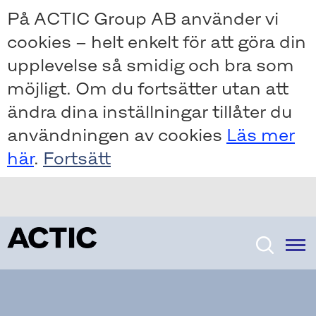
Skip
Skip
På ACTIC Group AB använder vi
to
to
cookies – helt enkelt för att göra din
main
main
content
content
upplevelse så smidig och bra som
möjligt. Om du fortsätter utan att
ändra dina inställningar tillåter du
användningen av cookies
Läs mer
här
.