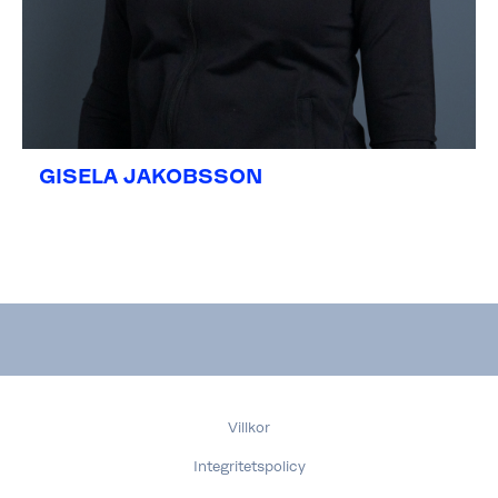
GISELA JAKOBSSON
Villkor
Integritetspolicy