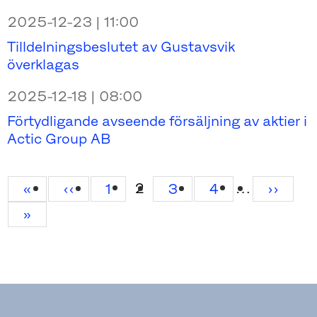
2025-12-23 | 11:00
Tilldelningsbeslutet av Gustavsvik
överklagas
2025-12-18 | 08:00
Förtydligande avseende försäljning av aktier i
Actic Group AB
…
Current
2
First
«
Previous
‹‹
Page
1
Page
3
Page
4
Next
››
page
page
page
page
Last
»
page