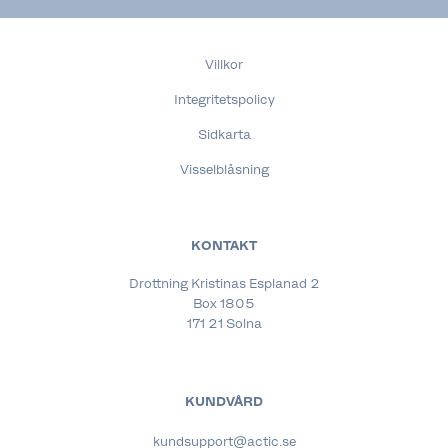
Villkor
Integritetspolicy
Sidkarta
Visselblåsning
KONTAKT
Drottning Kristinas Esplanad 2
Box 1805
171 21 Solna
KUNDVÅRD
kundsupport@actic.se