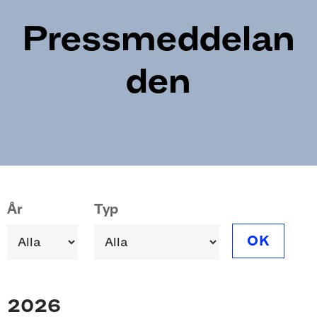
Pressmeddelan
den
Pagination
År
Typ
OK
2026