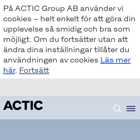
Skip
Skip
På ACTIC Group AB använder vi
to
to
cookies – helt enkelt för att göra din
main
main
content
content
upplevelse så smidig och bra som
möjligt. Om du fortsätter utan att
ändra dina inställningar tillåter du
användningen av cookies
Läs mer
här
.