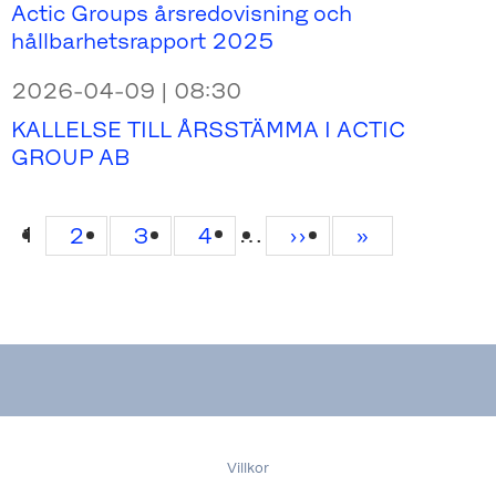
Actic Groups årsredovisning och
hållbarhetsrapport 2025
2026-04-09 | 08:30
KALLELSE TILL ÅRSSTÄMMA I ACTIC
GROUP AB
…
Current
1
Page
2
Page
3
Page
4
Next
››
Last
»
page
page
page
Villkor