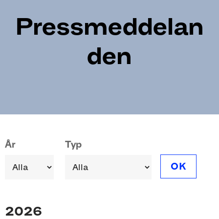
Pressmeddelan
den
Pagination
År
Typ
OK
2026