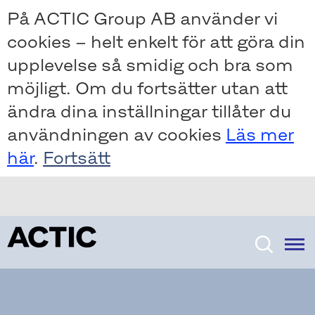
Skip
Skip
På ACTIC Group AB använder vi
to
to
cookies – helt enkelt för att göra din
main
main
content
content
upplevelse så smidig och bra som
möjligt. Om du fortsätter utan att
ändra dina inställningar tillåter du
användningen av cookies
Läs mer
här
.