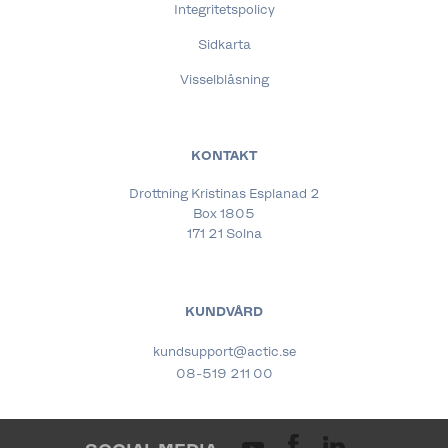
Integritetspolicy
Sidkarta
Visselblåsning
KONTAKT
Drottning Kristinas Esplanad 2
Box 1805
171 21 Solna
KUNDVÅRD
kundsupport@actic.se
08-519 211 00