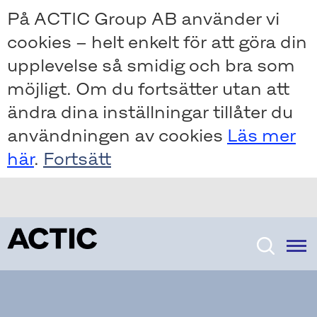
Skip
Skip
På ACTIC Group AB använder vi
to
to
cookies – helt enkelt för att göra din
main
main
content
content
upplevelse så smidig och bra som
möjligt. Om du fortsätter utan att
ändra dina inställningar tillåter du
användningen av cookies
Läs mer
här
.