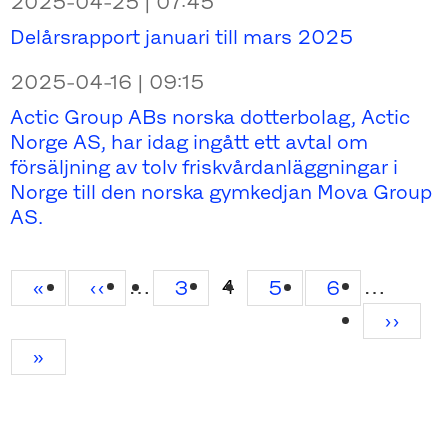
2025-04-25 | 07:45
Delårsrapport januari till mars 2025
2025-04-16 | 09:15
Actic Group ABs norska dotterbolag, Actic
Norge AS, har idag ingått ett avtal om
försäljning av tolv friskvårdanläggningar i
Norge till den norska gymkedjan Mova Group
AS.
…
…
Current
4
First
«
Previous
‹‹
Page
3
Page
5
Page
6
page
page
page
Next
››
page
Last
»
page