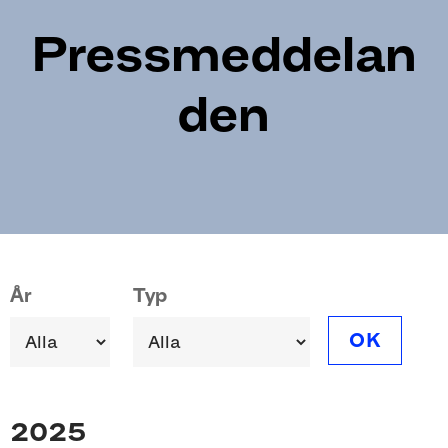
Pressmeddelan
den
Pagination
År
Typ
OK
2025