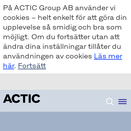
Skip
Skip
På ACTIC Group AB använder vi
to
to
cookies – helt enkelt för att göra din
main
main
content
content
upplevelse så smidig och bra som
möjligt. Om du fortsätter utan att
ändra dina inställningar tillåter du
användningen av cookies
Läs mer
här
.