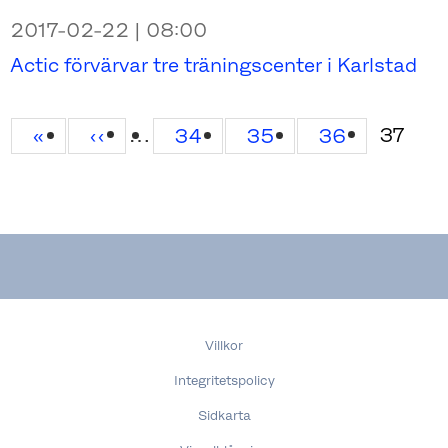
2017-02-22 | 08:00
Actic förvärvar tre träningscenter i Karlstad
…
Curren
37
First
«
Previous
‹‹
Page
34
Page
35
Page
36
page
page
page
Villkor
Integritetspolicy
Sidkarta