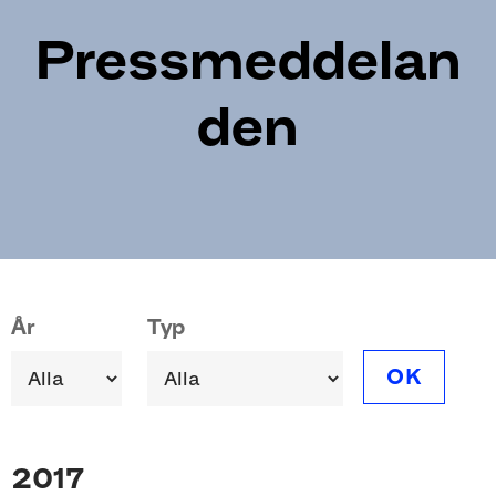
Pressmeddelan
den
Pagination
År
Typ
OK
2017