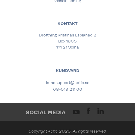
Visselblåsning
KONTAKT
Drottning Kristinas Esplanad 2
Box 1805
171 21 Solna
KUNDVÅRD
kundsupport@actic.se
08-519 211 00
SOCIAL MEDIA
Copyright Actic 2025. All rights reserved.