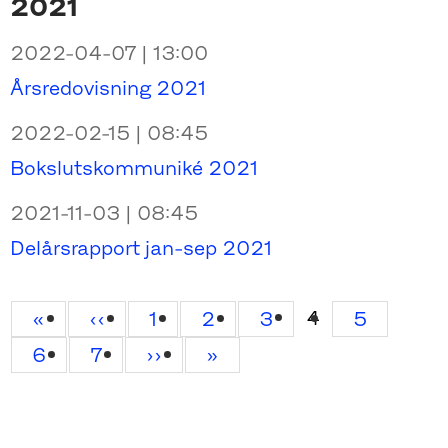
2021
2022-04-07 | 13:00
Årsredovisning 2021
2022-02-15 | 08:45
Bokslutskommuniké 2021
2021-11-03 | 08:45
Delårsrapport jan-sep 2021
Current
4
First
«
Previous
‹‹
Page
1
Page
2
Page
3
Page
5
page
page
page
Page
6
Page
7
Next
››
Last
»
page
page