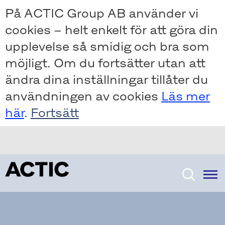
Skip
Skip
På ACTIC Group AB använder vi
to
to
cookies – helt enkelt för att göra din
main
main
content
content
upplevelse så smidig och bra som
möjligt. Om du fortsätter utan att
ändra dina inställningar tillåter du
användningen av cookies
Läs mer
här
.