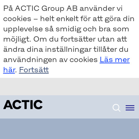
Skip
Skip
På ACTIC Group AB använder vi
to
to
cookies – helt enkelt för att göra din
main
main
content
content
upplevelse så smidig och bra som
möjligt. Om du fortsätter utan att
ändra dina inställningar tillåter du
användningen av cookies
Läs mer
här
.