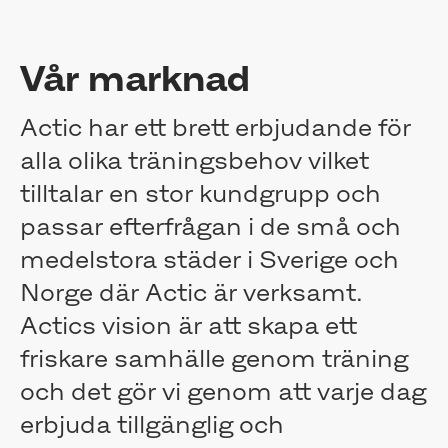
Årsstämma 2023
Årsstämma 2022
Vår marknad
Extra bolagsstämma 2022
Extra bolagsstämma 2022
Extra bolagsstämma 2021
Actic har ett brett erbjudande för
Årsstämma 2021
alla olika träningsbehov vilket
Årsstämma 2020
tilltalar en stor kundgrupp och
Årsstämma 2019
Årsstämma 2018
passar efterfrågan i de små och
Årsstämma 2017
medelstora städer i Sverige och
Extra bolagsstämma
Styrelsen
Norge där Actic är verksamt.
Utskott
Actics vision är att skapa ett
Valberedning
friskare samhälle genom träning
Ledning
Revisorer
och det gör vi genom att varje dag
Bolagsstyrningsrapport
erbjuda tillgänglig och
Ersättningar