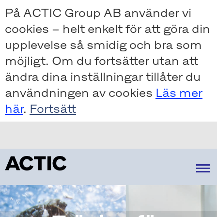
Skip
På ACTIC Group AB använder vi
to
cookies – helt enkelt för att göra din
main
content
upplevelse så smidig och bra som
möjligt. Om du fortsätter utan att
ändra dina inställningar tillåter du
användningen av cookies
Läs mer
här
.
Om oss
Strategi
Vår verksamhet
Vår marknad
Hur vi skapar värde