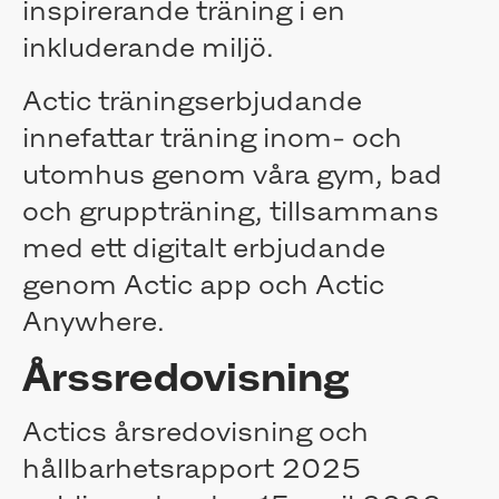
inspirerande träning i en
Media
Pressmeddelanden
inkluderande miljö.
Prenumerera
Kontakt
Actic träningserbjudande
innefattar träning inom- och
utomhus genom våra gym, bad
och gruppträning, tillsammans
med ett digitalt erbjudande
genom Actic app och Actic
Anywhere.
Årssredovisning
Actics årsredovisning och
hållbarhetsrapport 2025